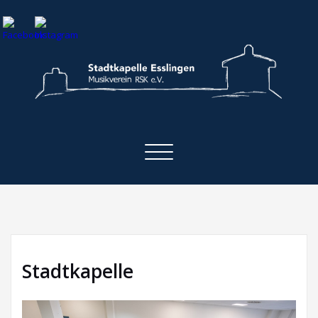
Skip
to
content
Stadtkapelle Esslingen
Musikverein RSK e.V.
Toggle
navigation
Stadtkapelle