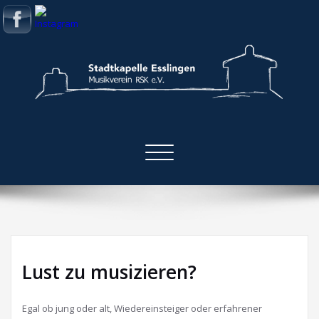
Skip
to
content
Stadtkapelle Esslingen
Musikverein RSK e.V.
Toggle
navigation
Lust zu musizieren?
Egal ob jung oder alt, Wiedereinsteiger oder erfahrener